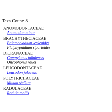
Taxa Count: 8
ANOMODONTACEAE
Anomodon minor
BRACHYTHECIACEAE
Palamocladium leskeoides
Platyhypnidium riparioides
DICRANACEAE
Campylopus tallulensis
Oncophorus rauei
LEUCODONTACEAE
Leucodon julaceus
POLYTRICHACEAE
Mnium stellare
RADULACEAE
Radula mollis