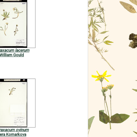
raxacum lacerum
William Gould
raxacum ovinum
era Komarkova