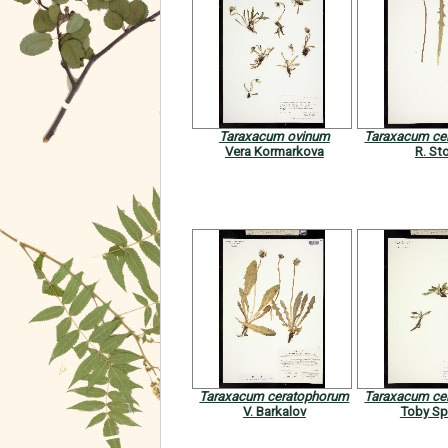
Taraxacum ovinum
Taraxacum ce
Vera Kormarkova
R. St
Taraxacum ceratophorum
Taraxacum ce
V. Barkalov
Toby Spr