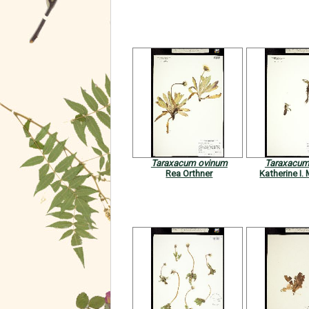
Taraxacum ovinum
Taraxacum
Rea Orthner
Katherine I