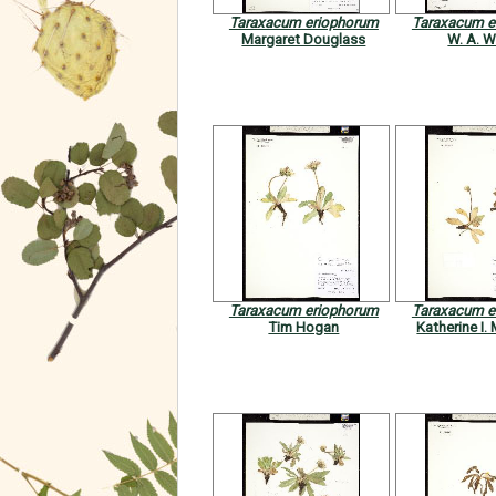
Taraxacum eriophorum
Taraxacum e
Margaret Douglass
W. A. 
Taraxacum eriophorum
Taraxacum e
Tim Hogan
Katherine I