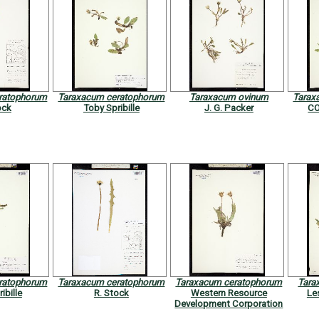
ratophorum
Taraxacum ceratophorum
Taraxacum ovinum
Tarax
ock
Toby Spribille
J. G. Packer
CO
ratophorum
Taraxacum ceratophorum
Taraxacum ceratophorum
Tara
ibille
R. Stock
Western Resource
Le
Development Corporation