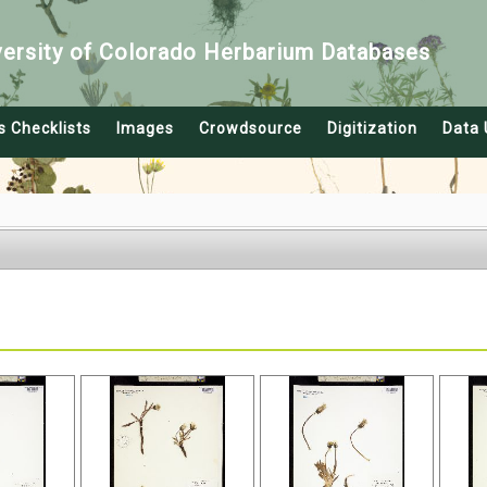
versity of Colorado Herbarium Databases
s Checklists
Images
Crowdsource
Digitization
Data 