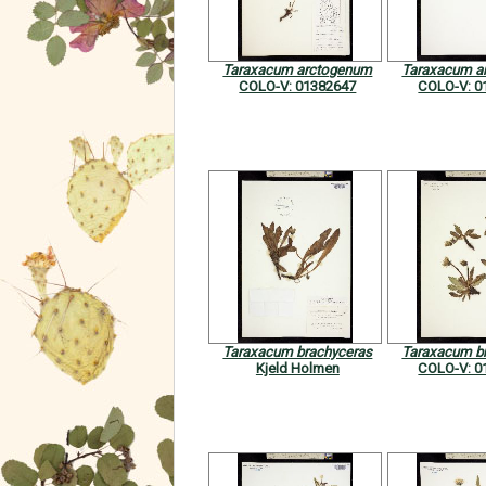
Taraxacum arctogenum
Taraxacum a
COLO-V: 01382647
COLO-V: 0
Taraxacum brachyceras
Taraxacum b
Kjeld Holmen
COLO-V: 0