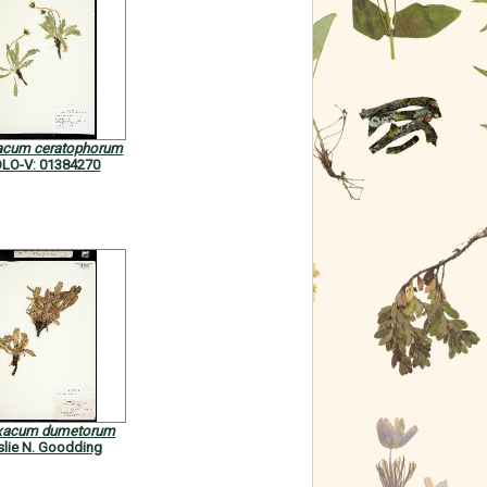
acum ceratophorum
LO-V: 01384270
xacum dumetorum
slie N. Goodding