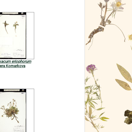
xacum eriophorum
era Komarkova