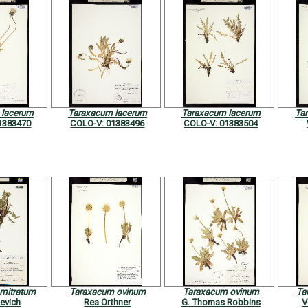
 lacerum
Taraxacum lacerum
Taraxacum lacerum
Ta
1383470
COLO-V: 01383496
COLO-V: 01383504
mitratum
Taraxacum ovinum
Taraxacum ovinum
Ta
kevich
Rea Orthner
G. Thomas Robbins
V