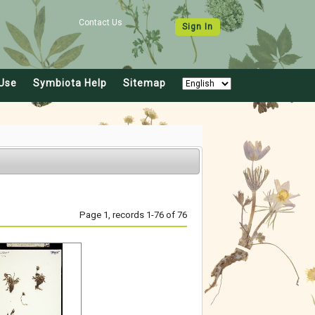
Contact Us
Sign In
Use
Symbiota Help
Sitemap
Page 1, records 1-76 of 76