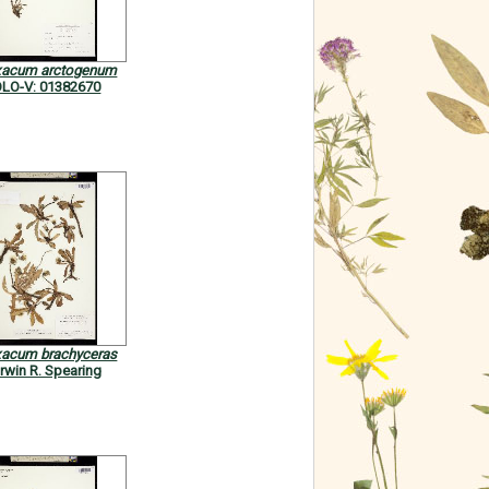
xacum arctogenum
LO-V: 01382670
xacum brachyceras
rwin R. Spearing