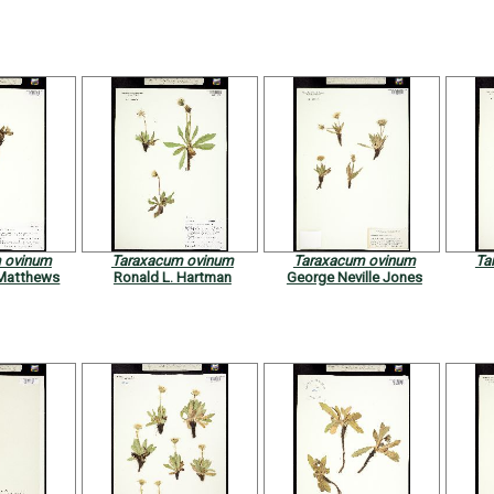
 ovinum
Taraxacum ovinum
Taraxacum ovinum
Ta
. Matthews
Ronald L. Hartman
George Neville Jones