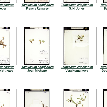
riophorum
Taraxacum eriophorum
Taraxacum eriophorum
Tara
Weber
Francis Ramaley
G. N. Jones
Ba
riophorum
Taraxacum eriophorum
Taraxacum eriophorum
Tara
. Matthews
Joan Michener
Vera Komarkova
Geo