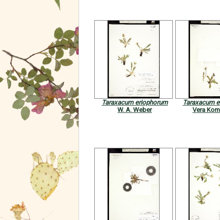
Taraxacum eriophorum
Taraxacum e
W. A. Weber
Vera Kom