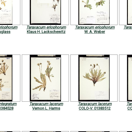
riophorum
Taraxacum eriophorum
Taraxacum eriophorum
Tara
uglass
Klaus H. Lackschewitz
W. A. Weber
ntegratum
Taraxacum lacerum
Taraxacum lacerum
Ta
1384528
Vernon L. Harms
COLO-V: 01383512
CO