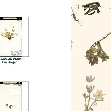
raxacum ovinum
Tim Hogan