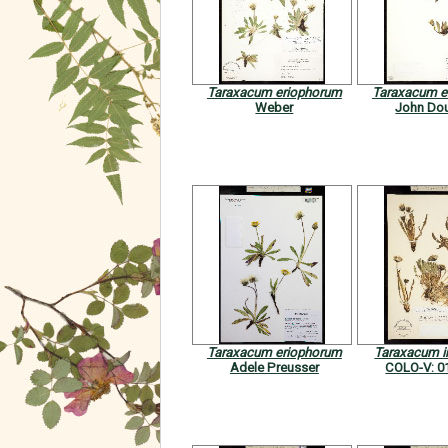
Taraxacum eriophorum
Taraxacum e
Weber
John Do
Taraxacum eriophorum
Taraxacum i
Adele Preusser
COLO-V: 0