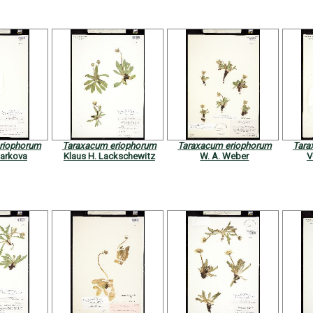
riophorum
Taraxacum eriophorum
Taraxacum eriophorum
Tara
arkova
Klaus H. Lackschewitz
W. A. Weber
V