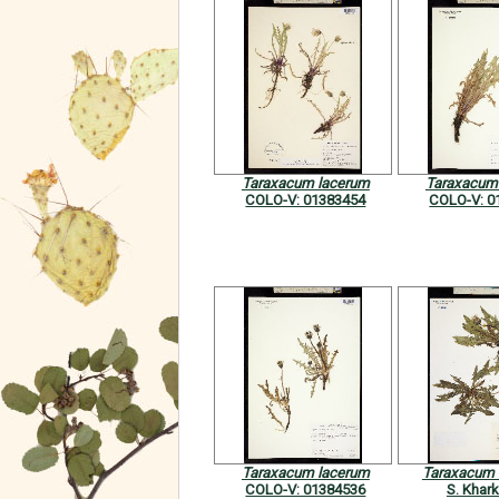
Taraxacum lacerum
Taraxacum
COLO-V: 01383454
COLO-V: 0
Taraxacum lacerum
Taraxacum 
COLO-V: 01384536
S. Khar