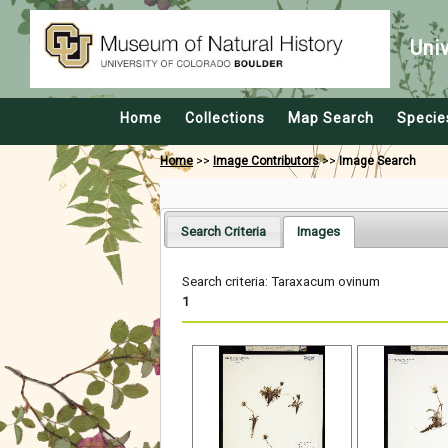
Uni
Home
Collections
Map Search
Specie
Home
>>
Image Contributors
>>
Image Search
Search Criteria
Images
Search criteria: Taraxacum ovinum
1