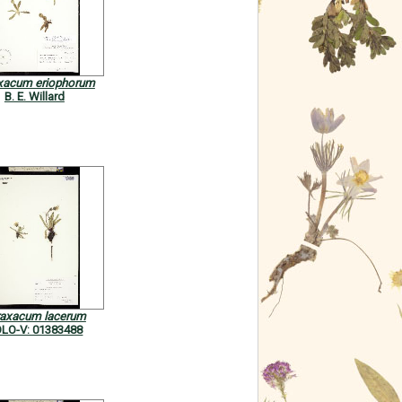
xacum eriophorum
B. E. Willard
raxacum lacerum
LO-V: 01383488