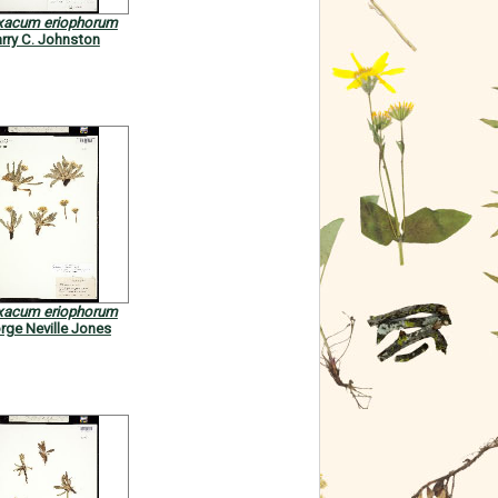
xacum eriophorum
rry C. Johnston
xacum eriophorum
rge Neville Jones