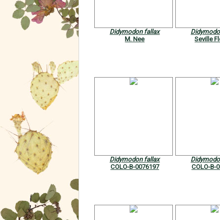
Didymodon fallax
Didymodon
M. Nee
Seville F
Didymodon fallax
Didymodon
COLO-B-0076197
COLO-B-0