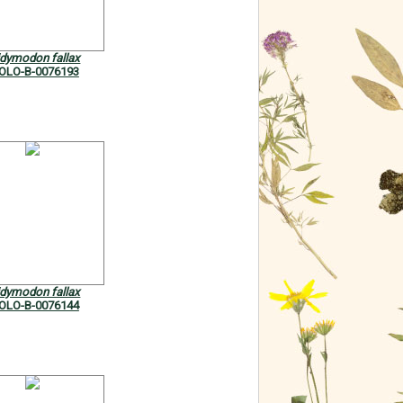
idymodon fallax
OLO-B-0076193
idymodon fallax
OLO-B-0076144