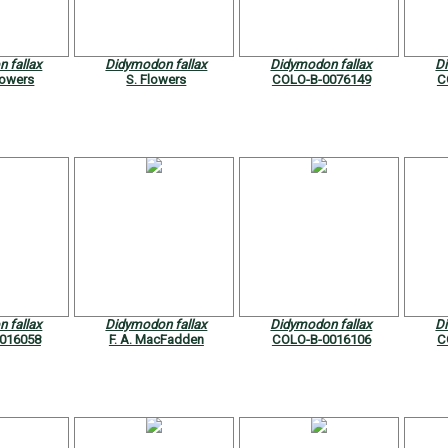
 fallax
Didymodon fallax
Didymodon fallax
D
lowers
S. Flowers
COLO-B-0076149
C
 fallax
Didymodon fallax
Didymodon fallax
D
016058
F. A. MacFadden
COLO-B-0016106
C