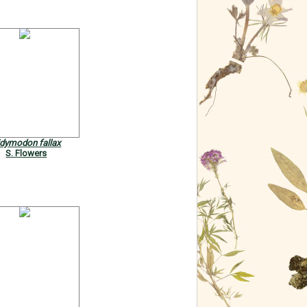
idymodon fallax
S. Flowers