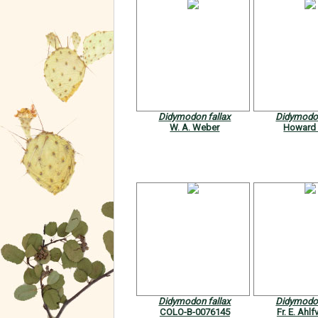
Didymodon fallax
Didymodon
W. A. Weber
Howard
Didymodon fallax
Didymodon
COLO-B-0076145
Fr. E. Ahl