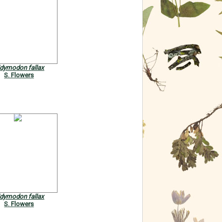
idymodon fallax
S. Flowers
idymodon fallax
S. Flowers