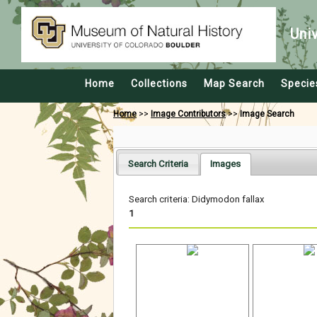
Uni
Home
Collections
Map Search
Specie
Home
>>
Image Contributors
>>
Image Search
Search Criteria
Images
Search criteria: Didymodon fallax
1