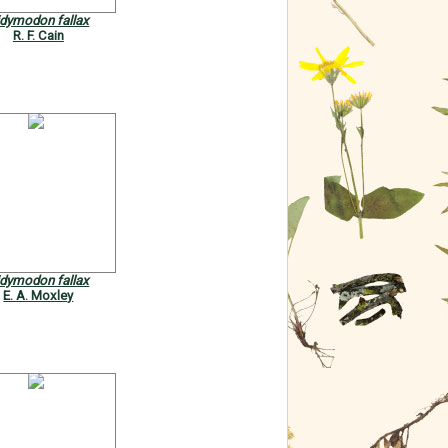
idymodon fallax
R. F. Cain
idymodon fallax
E. A. Moxley