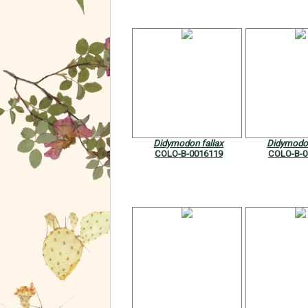
Didymodon fallax
Didymodon
COLO-B-0016119
COLO-B-0