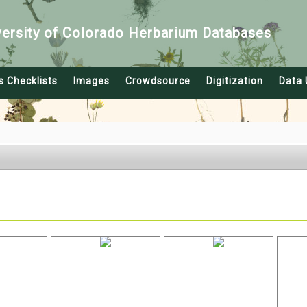
versity of Colorado Herbarium Databases
s Checklists
Images
Crowdsource
Digitization
Data 