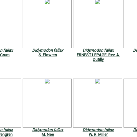
 fallax
Didymodon fallax
Didymodon fallax
D
 Crum
S. Flowers
ERNEST LEPAGE; Rev. A.
Dutilly
 fallax
Didymodon fallax
Didymodon fallax
D
fvengren
M. Nee
W. R. Miller