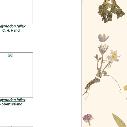
idymodon fallax
C. H. Hand
idymodon fallax
Robert Ireland