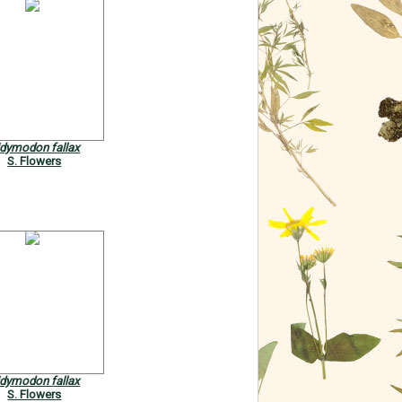
idymodon fallax
S. Flowers
idymodon fallax
S. Flowers